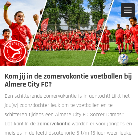
Kom jij in de zomervakantie voetballen bij
Almere City FC?
Een schitterende zomervakantie is in aantocht! Lijkt het
jou(w) zoon/dochter leuk om te voetballen en te
schitteren tijdens een Almere City FC Soccer Camps?
Dat kan! In de
zomervakantie
worden er voor jongens en
meisjes in de leeftijdscategorie 6 t/m 15 jaar weer leuke